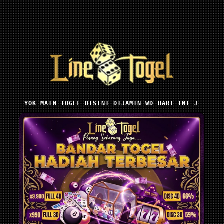
YOK MAIN TOGEL DISINI DIJAMIN WD HARI INI JUGA